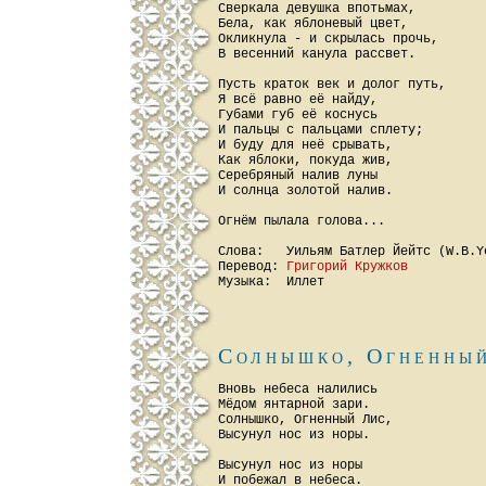
Сверкала девушка впотьмах,

Бела, как яблоневый цвет,

Окликнула - и скрылась прочь,

В весенний канула рассвет.

Пусть краток век и долог путь,

Я всё равно её найду,

Губами губ её коснусь

И пальцы с пальцами сплету;

И буду для неё срывать,

Как яблоки, покуда жив,

Серебряный налив луны

И солнца золотой налив.

Огнём пылала голова...

Слова:   Уильям Батлер Йейтс (W.B.Ye
Перевод: 
Григорий Кружков
Солнышко, Огненны
Вновь небеса налились

Мёдом янтарной зари.

Солнышко, Огненный Лис,

Высунул нос из норы.

Высунул нос из норы

И побежал в небеса.
