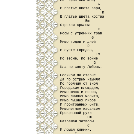
По горам она шла,

                  G

В платье цвета зари,

                    D

В платье цвета костра

            Em

Отряхая крылом

                  C

Росы с утренних трав

               G

Мимо годов и дней

             D

В суете городов,

                 Em

По весне, по войне

                G

Шла по свету Любовь.

Босиком по стерне

Да по острым камням

По горячим от зноя

Городским площадям,

Мимо шлюх и воров,

Мимо лживых молитв,

Мимо пышных пиров

И проигранных битв.

Мимолетным касаньем

Прозрачной руки

             Em

Разрешая затворы

             C

И ломая клинки.
