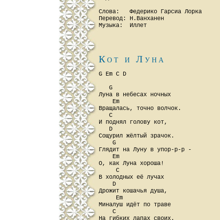
Слова:   Федерико Гарсиа Лорка

Перевод: Н.Ванханен

Кот и Луна
G Em C D

   G

Луна в небесах ночных

    Em

Вращалась, точно волчок.

   C

И поднял голову кот,

   D

Сощурил жёлтый зрачок.

    G

Глядит на Луну в упор-р-р -

    Em

О, как Луна хороша!

     C

В холодных её лучах

    D

Дрожит кошачья душа,

     Em

Миналуш идёт по траве

    C

На гибких лапах своих.
