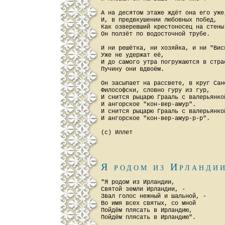
А на десятом этаже ждёт она его уже,
И, в предвкушении любовных побед,

Как озверевший крестоносец на стены 
Он ползёт по водосточной трубе.

И ни решётка, ни хозяйка, и ни "Вис
Уже не удержат её,

И до самого утра погружаются в страс
Пучину они вдвоём.

Он засыпает на рассвете, в круг Сан
Философски, словно гуру из гур,

И снится рыцарю Грааль с валерьянкой
И ангорское "кон-вер-амур".

И снится рыцарю Грааль с валерьянкой
И ангорское "кон-вер-амур-р-р".

Я родом из Ирланди
"Я родом из Ирландии,

Святой земли Ирландии, -

Звал голос нежный и шальной, -

Во имя всех святых, со мной

Пойдём плясать в Ирландию,

Пойдём плясать в Ирландию".
