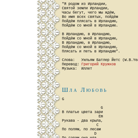
"Я родом из Ирландии,

Святой земли Ирландии,

Часы бегут, чего мы ждём,

Во имя всех святых, пойдём

Пойдём плясать в Ирландию,

Пойдём со мной в Ирландию.

В Ирландию, в Ирландию,

Пойдём со мной в Ирландию,

В Ирландию, в Ирландию,

Пойдём со мной в Ирландию,

Плясать и петь в Ирландию".

Слова:   Уильям Батлер Йетс (W.B.Yea
Перевод: 
Григорий Кружков
Шла Любовь
G

                  G

В платье цвета зари

                 Em

Рукава - два крыла,

                C

По полям, по лесам

               D
