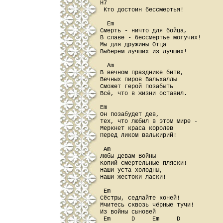
H7

 Кто достоин бессмертья!

  Em

Смерть - ничто для бойца,

В славе - бессмертье могучих!

Мы для дружины Отца

Выберем лучших из лучших!

  Am

В вечном празднике битв,

Вечных пиров Вальхаллы

Сможет герой позабыть

Всё, что в жизни оставил.

Em

Он позабудет дев,

Тех, что любил в этом мире -

Меркнет краса королев

Перед ликом валькирий!

 Am

Любы Девам Войны

Копий смертельные пляски!

Наши уста холодны,

Наши жестоки ласки!

 Em

Сёстры, седлайте коней!

Мчитесь сквозь чёрные тучи!

Из войны сыновей

 Em      D     Em     D
