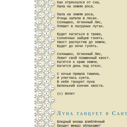
Как отряхнулся от сна,

Пала на землю роса.

Пала на землю роса,

Птицы запели в лесах.

Солнышко, Огненный Лис,

Пляшет в лазурных лугах.

Будет кататься в траве,

Солнечных зайцев гонять.

Хвост распустив до земли,

Будет до ночи гулять.

Солнышко, Огненный Лис,

Ловит свой пламенный хвост.

Катится к краю земли,

Катится день под откос.

С ночью пришла тишина,

И улеглась суета.

В небе танцует луна

Беленький кончик хвоста.

Луна танцует в Сан
Бледный юноша влюблённый

бродит между облаками?
