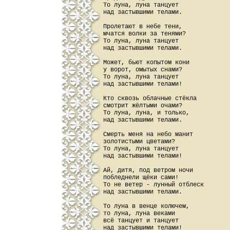
То луна, луна танцует

над застывшими телами.

Пролетают в небе тени,

мчатся волки за тенями?

То луна, луна танцует

над застывшими телами.

Может, бьют копытом кони

у ворот, омытых снами?

То луна, луна танцует

над застывшими телами!

Кто сквозь облачные стёкла

смотрит жёлтыми очами?

То луна, луна, и только,

над застывшими телами.

Смерть меня на небо манит

золотистыми цветами?

То луна, луна танцует

над застывшими телами!

Ай, дитя, под ветром ночи

побледнели щёки сами!

То не ветер - лунный отблеск

над застывшими телами.

То луна в венце колючем,

то луна, луна веками

всё танцует и танцует

над застывшими телами!
