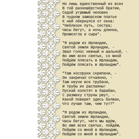
Но лишь единственный из всех

В той разношёрстной братии,

Седой угрюмый человек

В чудном заморском платье

К ней обернулся от окна:

"Неблизок путь, сестра;

Часы бегут, а ночь длинна,

Промозгла и сыра".

"Я родом из Ирландии,

Святой земли Ирландии, -

Звал голос нежный и шальной, -

Во имя всех святых, со мной

Пойдём плясать в Ирландию,

Пойдём плясать в Ирландию".

"Там косоруки скрипачи, -

Он закричал отчаянно, -

Там неучи все трубачи,

И трубы их распаяны!

Пускай колотят в барабан,

С размаху струны рвут, -

Какой поверит здесь болван,

Что лучше там, чем тут?"

"Я родом из Ирландии,

Святой земли Ирландии,

Часы бегут, чего мы ждём,

Во имя всех святых, пойдём,

Пойдём со мной в Ирландию,

Пойдём со мной в Ирландию".
