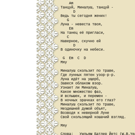
    Am

Танцуй, Миналуш, танцуй -

      D

Ведь ты сегодня жених!

   G

Луна - невеста твоя,

    Em

На танец её пригласи,

   C

Наверное, скучно ей

      D

В одиночку на небеси.

 G  Em  C  D

Мяу

Миналуш скользит по траве,

Где лунных пятен узор-р-р.

Луна идёт на ущерб,

Завеся облаком взор.

Узнает ли Миналуш,

Какое множество фаз,

И вспышек, и перемен -

В ночных зрачках его глаз?

Миналуш скользит по траве,

Нездешней думой объят,

Возводя к неверной Луне

Свой скользящий кошачий взгляд.

Мяу

Слова:   Уильям Батлер Йетс (W.B.Yea