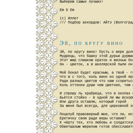
Выберем самых лучших!

Em D Em

(c) Иллет

Эй, по кругу вино
Эй, по кругу вино! Пусть о вере долб
Мудрецы, что башку этой дурью дурман
Этот мир слишком краток и жизнью бог
Он - цветок, а в школярской пыли он 
Мой бокал будет красным, а твой - го
Что ж с того, коль вино из одной ярк
Ради разных цветов что нам ссориться
Коль оттенки души чем цветнее, тем к
И спрошу ль храбреца, что в окопах с
Бьётся стойко - в одной ли мы вскорм
Или друга оставлю, который горой

За меня был всегда, для церковной хи
Поцелуй правоверный мне, что ли, иск
Еретичку свою ради веры оставив?

К чёрту тех, кто любовь и солдатскую
Обветшалым мерилом готов обесславить