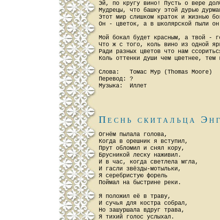
Эй, по кругу вино! Пусть о вере долб
Мудрецы, что башку этой дурью дурман
Этот мир слишком краток и жизнью бог
Он - цветок, а в школярской пыли он 
Мой бокал будет красным, а твой - го
Что ж с того, коль вино из одной ярк
Ради разных цветов что нам ссориться
Коль оттенки души чем цветнее, тем к
Слова:   Томас Мур (Thomas Moore)

Перевод: ?

Песнь скитальца Эн
Огнём пылала голова,

Когда в орешник я вступил,

Прут обломил и снял кору,

Брусникой леску наживил.

И в час, когда светлела мгла,

И гасли звёзды-мотыльки,

Я серебристую форель

Поймал на быстрине реки.

Я положил её в траву,

И сучья для костра собрал,

Но зашуршала вдруг трава,

Я тихий голос услыхал.
