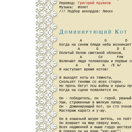
Перевод: 
Григорий Кружков
Музыка:  Иллет

Доминирующий Кот
          A           G         D   
Когда на синем блюде неба возникает 
         A        G         D  E

Политый белою сметаной облаков,

          A        C#       F#m     
Включают люди телевизоры и первые сн
        A     E      A   /E A/

И наступает время котов!

И выходят коты из темноты,

Скользят тенями со всех сторон.

Но прочь бегут псы войны и крысы пря
Когда на сцене появляется он.

Он - победитель, он - герой, рваный
Уши, стриженные в мелкую лапшу.

Он - Доминирующий Кот, он сто очков 
Мастерам каратэ и у-шу.

Он в кошачьей шкуре витязь, он поёт
Он взирает на мир сверху вниз,

Всех надменней и выше гордо шествует
И плевал он на ваше "кис-кис"!
