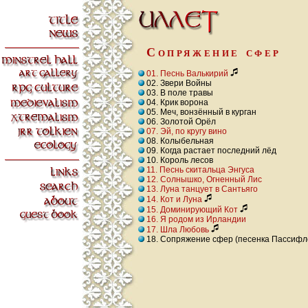
Сопряжение сфер
01. Песнь Валькирий
02. Звери Войны
03. В поле травы
04. Крик ворона
05. Меч, вонзённый в курган
06. Золотой Орёл
07. Эй, по кругу вино
08. Колыбельная
09. Когда растает последний лёд
10. Король лесов
11. Песнь скитальца Энгуса
12. Солнышко, Огненный Лис
13. Луна танцует в Сантьяго
14. Кот и Луна
15. Доминирующий Кот
16. Я родом из Ирландии
17. Шла Любовь
18. Сопряжение сфер (песенка Пассифл