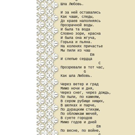
       G

Шла Любовь.

И за ней оставались

Как чаши, следы,

До краев наполняясь

Прозрачной воды.

И была та вода

Словно зори, красна

И была она жгуча,

Горька и пьяна.

На коленях причастье

Мы пили из чаш

              Em

И слепые сердца

                  C

Прозревали в тот час,

           G

Как шла Любовь.

Через ветер и град

Мимо ночи и дня,

Через снег, через дождь,

По пыли, по камням,

В сером рубище нищих,

В шелках и парче,

По дурацким стихам,

По обломкам мечей,

В суете городов

Мимо годов и дней

                 Em

По весне, по войне,
