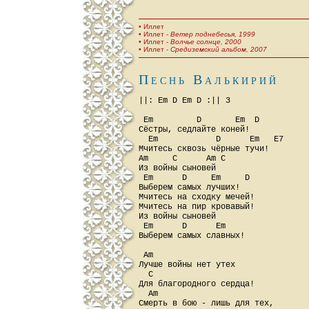
• Иллет
• Иллет -
Ветер поднебесья, 1999
• Иллет -
Волчье солнце, 2000
• Иллет -
Средиземский альбом, 2007
Песнь Валькирий
||: Em D Em D :|| 3

 Em         D       Em  D

Сёстры, седлайте коней!

  Em            D      Em   E7

Мчитесь сквозь чёрные тучи!

Am     C      Am C

Из войны сыновей

 Em      D     Em     D

Выберем самых лучших!

Мчитесь на сходку мечей!

Мчитесь на пир кровавый!

Из войны сыновей

 Em      D      Em

Выберем самых славных!

 Am

Лучше войны нет утех

  C

Для благородного сердца!

  Am

Смерть в бою - лишь для тех,
