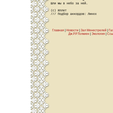
                  G

Шли мы в небо за ней.

(c) Иллет

Главная
|
Новости
|
Зал Менестрелей
|
Га
Дж.Р.Р.Толкиен
|
Экология
|
Ссы