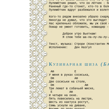
Пулемётчик решил, что он лётчик - бе
Раненый где-то стонет, кто-то в боло
Пулемётчик вдруг разбежался и взлете
Кого-то рядом внезапно убрало снаряд
Никогда не думал, что это выглядит Т
Нас крепенько обложили, мы уж своё о
Повар не умеет готовить, командир – 
        Доброе утро Вьетнам!

        Я спою тебе ша-ла-лу-ла-лу-л
Текст, музыка: Строри (Константин Ми
Кулинарная шиза
(Б
 Am            E

У меня в руках сосиська,

 Dm            Am

Две сосиськи на столе,

 Dm                  Am

Три лежат в собачьей миске,

 E          Am

И четыре на окне.

Пять повесились на люстре,

Шесть из кактуса ростут,

Семь уснули на диване,
