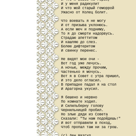
И у меня радикулит

И что мой старый геморрой

Ужасно от Колец болит.

Что воевать я не могу

И от призыва уклонюсь.

А если меч и подниму,

То я до смерти надорвусь.

Страдаю апеттитом

И кашляю до слез.

Болею дифтеритом

И свинку перенес.

Hе видят мои очи -

Вот год уже лечусь.

А ночью, между прочим,

Частенько я мочусь.

Вот я в Совет с утра пришел,

И это дело огласил.

В припадке падал я на стол

И Арагорна укусил.

Я бешено и нервно

По комнате ходил.

И Силильберну голову

Чернильницей пробил.

Hо злые дяди из Совета

Сказали: "Ты нам подойдешь!"

И вот отправили в поход,

Чтоб пропал там ни за грош.
