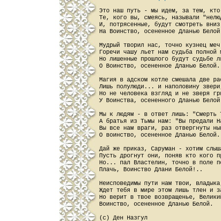
Это наш путь - мы идем, за тем, кто 
Те, кого вы, смеясь, называли "нелюд
И, потрясенные, будут смотреть вниз 
На Воинство, осененное Дланью Белой.
Мудрый творил нас, точно кузнец меч 
Горечи чашу льет нам судьба полной м
Но лишенные прошлого будут судьбе ль
О Воинство, осененное Дланью Белой..
Магия в адском котле смешала две рас
Лишь полулюди... и наполовину звери,
Но не человека взгляд и не зверя гри
У Воинства, осененного Дланью Белой.
Мы к людям - в ответ лишь: "Смерть 
А братья из Тьмы нам: "Вы предали На
Вы все нам враги, раз отвергнуты нын
О воинство, осененное Дланью Белой..
Дай же приказ, Саруман - хотим слыш
Пусть дрогнут они, поняв кто кого пр
Но... пал Властелин, точно в поле п
Плачь, Воинство Длани Белой!..

Неисповедимы пути нам твои, владыка,
Ждет тебя в мире этом лишь тлен и за
Но верит в твое возвращенье, Великий
Воинство, осененное Дланью Белой.
