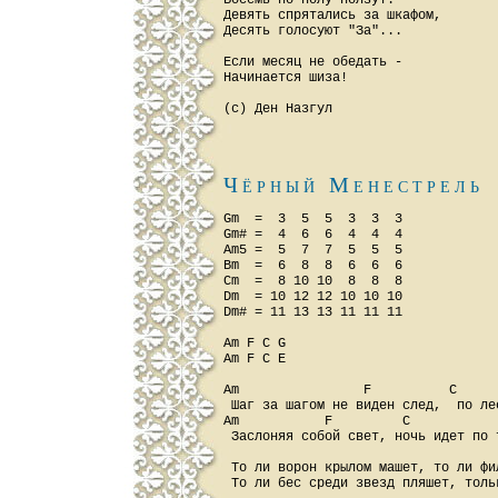
Восемь по полу ползут.

Девять спрятались за шкафом,

Десять голосуют "За"...

Если месяц не обедать -

Hачинается шиза!

Чёрный Менестрель
Gm  =  3  5  5  3  3  3

Gm# =  4  6  6  4  4  4

Am5 =  5  7  7  5  5  5

Bm  =  6  8  8  6  6  6

Cm  =  8 10 10  8  8  8

Dm  = 10 12 12 10 10 10

Dm# = 11 13 13 11 11 11

Am F C G

Am F C E

Am                F          C      
 Шаг за шагом не виден след,  по ле
Am           F         C            
 Заслоняя собой свет, ночь идет по 
 То ли воpон кpылом машет, то ли фи
 То ли бес сpеди звезд пляшет, толь