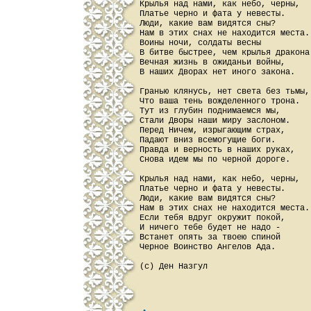
Крылья над нами, как небо, черны,

Платье черно и фата у невесты.

Люди, какие вам видятся сны?

Нам в этих снах не находится места.

Воины ночи, солдаты весны

В битве быстрее, чем крылья дракона.
Вечная жизнь в ожиданьи войны,

В наших Дворах нет иного закона.

Гранью клянусь, нет светa без тьмы,

Что ваша тень вожделенного трона.

Тут из глубин поднимаемся мы,

Стали Дворы наши миру заслоном.

Перед Ничем, изрыгающим страх,

Падают вниз всемогущие боги.

Правда и верность в наших руках,

Снова идем мы по черной дороге.

Крылья над нами, как небо, черны,

Платье черно и фата у невесты.

Люди, какие вам видятся сны?

Нам в этих снах не находится места.

Если тебя вдруг окружит покой,

И ничего тебе будет не надо -

Встанет опять за твоею спиной

Черное Воинство Ангелов Ада.
