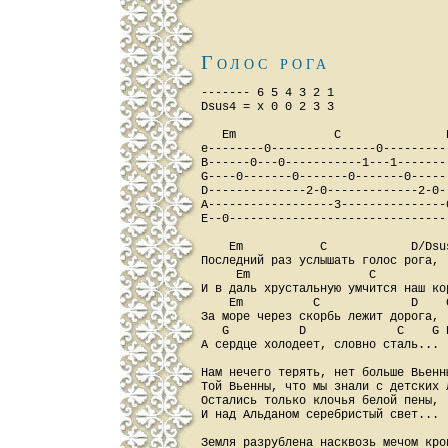
Голос рога
------- 6 5 4 3 2 1

Dsus4 = x 0 0 2 3 3

   Em              C               
e--------0---------------0---------
B------0---0-----------1---1-------
G----0-------0-------0-------0-----
D--------------2-0-------------2-0-
A------------------3---------------
E--0-------------------------------
    Em           C            D/Dsus
Последний раз услышать голос рога,

     Em                 C           
И в даль хрустальную умчится наш кор
    Em          C             D    C
За море через скорбь лежит дорога,

   G          D             C    G D
А сердце холодеет, словно сталь...

Нам нечего терять, нет больше Вьенны
Той Вьенны, что мы знали с детских л
Остались только клочья белой пены,

И над Альданом серебристый свет...

Земля разрублена насквозь мечом кров