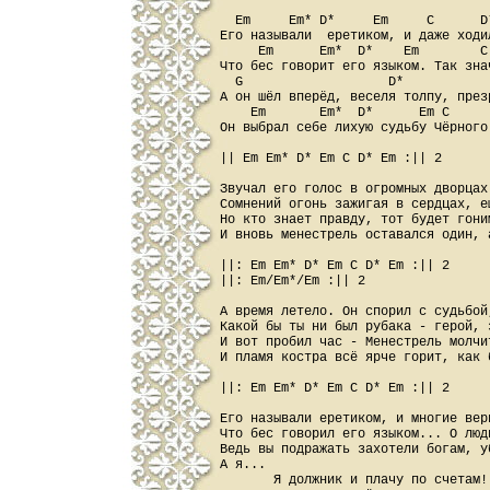
  Em     Em* D*     Em     C      D*
Его называли  еретиком, и даже ходил
     Em      Em*  D*    Em        C
Что бес говорит его языком. Так зна
  G                   D*           
А он шёл вперёд, веселя толпу, през
    Em       Em*  D*      Em C      
Он выбрал себе лихую судьбу Чёрного 
|| Em Em* D* Em C D* Em :|| 2

Звучал его голос в огромных дворцах
Сомнений огонь зажигая в сердцах, е
Hо кто знает правду, тот будет гони
И вновь менестрель оставался один, 
||: Em Em* D* Em C D* Em :|| 2

||: Em/Em*/Em :|| 2

А время летело. Он спорил с судьбой
Какой бы ты ни был рубака - герой, 
И вот пробил час - Менестрель молчи
И пламя костра всё ярче горит, как 
||: Em Em* D* Em C D* Em :|| 2

Его называли еретиком, и многие вери
Что бес говорил его языком... О люд
Ведь вы подражать захотели богам, у
А я...

       Я должник и плачу по счетам!
