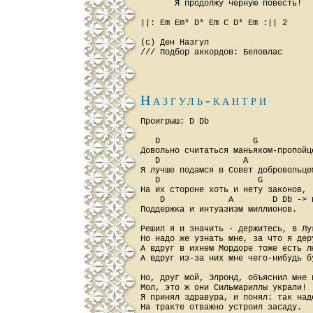
       Я продолжу чёрную повесть!

||: Em Em* D* Em C D* Em :|| 2

(с) Ден Назгул

Hазгуль-кантри
Проигрыш: D Db

   D                   G

Довольно считаться маньяком-пропойце
   D                 A

Я лучше подамся в Совет добровольцем
   D                    G

На их стороне хоть и нету законов,

    D             A        D Db -> п
Поддержка и интуазизм миллионов.

Решил я и значить - держитесь, в Луг
Но надо же узнать мне, за что я деру
А вдруг в ихнем Мордоре тоже есть лю
А вдруг из-за них мне чего-нибудь бу
Но, друг мой, Элронд, объяснил мне п
Мол, это ж они Сильмариллы украли!

Я принял здравура, и понял: так надо
На тракте отважно устроил засаду.
