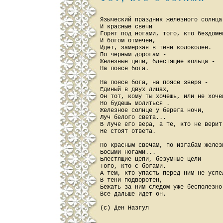
Языческий праздник железного солнца 
И красные свечи

Горят под ногами, того, кто бездомен
И богом отмечен,

Идет, замерзая в тени колоколен.

По черным дорогам -

Железные цепи, блестящие кольца -

На поясе бога.

На поясе бога, на поясе зверя -

Единый в двух лицах,

Он тот, кому ты хочешь, или не хочеш
Но будешь молиться .

Железное солнце у берега ночи,

Луч белого света...

В луче его вера, а те, кто не верит 
Не стоят ответа.

По красным свечам, по изгабам железн
Босыми ногами...

Блестящие цепи, безумные цели

Того, кто с богами.

А тем, кто упасть перед ним не успел
В тени подворотен,

Бежать за ним следом уже бесполезно 
Все дальше идет он.
