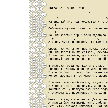
Intro: C C G Am F C G C 

                        C

     C                            G
На званный пир под Рождество к потом
    F          C            G       
Собралась шумная толпа, но песня не 
    F                          G    
То был веселый пир и всем здравура т
  F            C             G      
А я вам лучше расскажу, что там стря
Средь прочих на тот пир пришел весел
Он был известный менестрель, осмелюс
А это дело нервное, до всякого довод
Попробуй сам полсотни орков песней у
В разгаре праздник. Как и в старь, 
Дракон в обнимку с энтом ушли в хмел
И все бы было хорошо, без лишних гем
Но вот досада! В тот момент в дверь
И может, все бы обошлось, когда б не
В дверях испортился замок, и дверь 
Конечно же, у назгула возникло подоз
Что эльфы все перепились и не хотят 
Минут пятнадцать истекли. Дверь, на
А назгул был уставший, он с работы п
Нет, чтоб сначала накормить! Вот эл