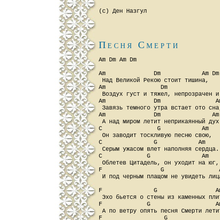
Песня Смерти
Am Dm Am Dm

Am              Dm            Am Dm

 Hад Великой Рекою стоит тишина,

Am                Dm                
 Воздух густ и тяжел, непрозрачен и 
Am              Dm                Am
 Завязь темного утра встает ото сна,
Am              Dm               Am 
 А над миром летит неприкаянный дух.
C                G            Am

 Он заводит тоскливую песню свою,

C               G            Am

 Серым ужасом влет наполняя сердца.

C             G               Am

 Облетев Цитадель, он уходит на юг,

F                 G                A
 И под черным плащом не увидеть лица
F               G                 Am
 Эхо бьется о стены из каменных плит
F             G                   Am
 А по ветру опять песня Смерти летит
F                  G                