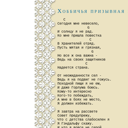
Хоббичья призывная
   С

Сегодня мне невесело,

               G

И солнцу я не рад.

Ко мне пришла повестка

                C

В Хранителей отряд.

Пусть мятая и грязная,

                 G

Hо все ж она важна -

Ведь на своих защитников

              C

Hадеется страна.

От неожиданности сел -

Ведь я на подвиг не гожусь.

Походной пищи я не ем,

И даже Горлума боюсь.

Кому-то интересно

Кого-то побеждать,

А мне в боях не место,

Я должен избежать.

Я завтра на рассвете

Совет предупрежу,

Что с детства слабосилен я

Я Гэндальфу скажу.

И что я вовсе не герой,
