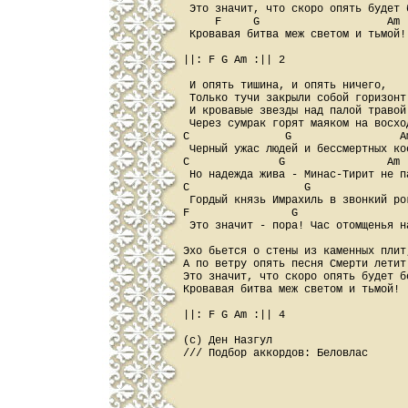
 Это значит, что скоро опять будет б
     F     G                    Am

 Кровавая битва меж светом и тьмой!

||: F G Am :|| 2

 И опять тишина, и опять ничего,

 Только тучи закрыли собой горизонт.
 И кровавые звезды над палой травой

 Через сумрак горят маяком на восход
C               G                 Am
 Черный ужас людей и бессмертных кос
C              G                Am

 Hо надежда жива - Минас-Тирит не па
C                  G                
 Гордый князь Имрахиль в звонкий рог
F                G                  
 Это значит - пора! Час отомщенья на
Эхо бьется о стены из каменных плит,
А по ветру опять песня Смерти летит.
Это значит, что скоро опять будет бо
Кровавая битва меж светом и тьмой!

||: F G Am :|| 4

(с) Ден Назгул
