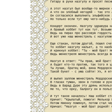
Гитару в руки назгулу и просят песню
А этот назгул был вообще-то мирное с
А что он злобный негодяй - так это л
Он согласился выполнить эльфийское з
Но только если тут ему чего-нибудь н
Концерт окончен. Назгулу здравура на
А бравый хоббит тут как тут. Возьми 
Ведь на пирах про рассовую гордость 
И вот уже наш менестрель с назгулом 
Еще стакан, потом другой, пошел счет
То хоббит назгулу нальет, а то наобо
И крикнул хоббит: "Ты - мой брат! Н
Ведь менестреля менестрель всегда ве
Назгул в ответ: "Ты прав, мой брат!
А будет кто-то против, так того я уд
Ты лучше, братец мой, вина Мордорско
Такой букет - с ума сойти! Ух, я его
И выпил залпом менестрель Мордорски
В глазах туман, звон в голове и рух
Ведь в Барад Дуре эту дрянь использу
Не то, что орку, балрогу он в пользу
И тут такое началось! Наш хоббит ста
Кричит: "Крылатый, помоги! Мелькор 
Потом Ниенну помянул, потом стал чер
Кричал: "Назгул - мой брат родной! 