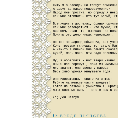
Сижу я в засаде, но гложут сомненья:
А вдруг да какое недоразумение?

Народ мне простит, но спрошу я невол
Как мне отличить, кто тут белый, кто
Все ходят в доспехах, бряцая оружием
Как мне разобраться - кто лучше, кто
Все меч, если что, вынимают из ножен
Понять это дело никак невозможн .

Но тот же Элронд объяснил, как учены
Коль трезвым гуляешь, то, стало быть
А как-то в пивной мне ребята сказали
Сухой, мол, закон эти гады приняли.

Ну, я обозлился - вот твари какие!

Они ж нас порежут , пока мы хмельные
Ну, значит, они увели у народа

Весь хлеб урожая минувшего года.

Они извращенцы, гоните их в шею!

Рубите на мелкие части злодеев!

Готов на разбой и убийства я, братцы
Мы ж светлые силы - чего ж нам стесн
О вреде пьянства