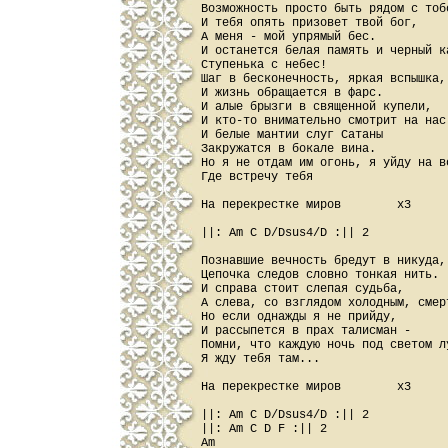
Возможность просто быть рядом с тобо
И тебя опять призовет твой бог,

А меня - мой упрямый бес.

И останется белая память и черный ка
Ступенька с небес!

Шаг в бесконечность, яркая вспышка,

И жизнь обращается в фарс.

И алые брызги в священной купели,

И кто-то внимательно смотрит на нас.
И белые мантии слуг Сатаны

Закружатся в бокале вина.

Но я не отдам им огонь, я уйду на во
Где встречу тебя 

На перекрестке миров        x3

||: Am C D/Dsus4/D :|| 2

Познавшие вечность бредут в никуда,

Цепочка следов словно тонкая нить.

И справа стоит слепая судьба,

А слева, со взглядом холодным, смерт
Но если однажды я не прийду,

И рассыпется в прах талисман - 

Помни, что каждую ночь под светом лу
Я жду тебя там...

На перекрестке миров        x3

||: Am C D/Dsus4/D :|| 2

||: Am C D F :|| 2

Am
