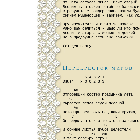
От него остался Минас Тирит старый -
Вселим туда орков, чтоб не баловали.
В результате Гондор снова нашим буде
Скинем нуменорцев - заживем, как люд
Эру изумится: "Что это за номер?!

Рано вам селиться - мало ли кто поме
Вселит Арагорна с женкою и дочкой -

Но в Ородруине есть еще грибочки...

Перекрёсток миров
------- 6 5 4 3 2 1

Dsus4 = x 0 0 2 3 3

     Am

Отгоревший костер праздника лета

   C              D

Укроется пепла седой пеленой.

     Am

Нетопырь всю ночь над нами кружил,

    C                   D

Он видел, что кто-то стоял за спиной
   F               G

И сонные листья дубов шелестели

   C         E7   Am

В такт серебру струн.
