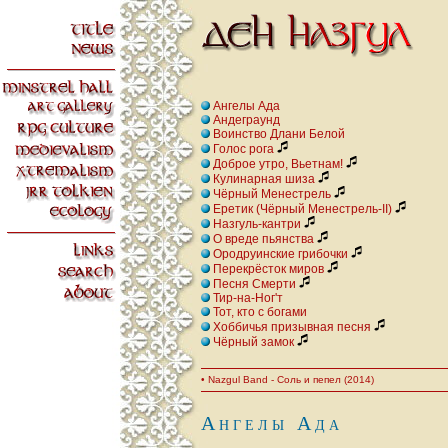
Ангелы Ада
Андеграунд
Воинство Длани Белой
Голос рога
Доброе утро, Вьетнам!
Кулинарная шиза
Чёрный Менестрель
Еретик (Чёрный Менестрель-II)
Hазгуль-кантри
О вреде пьянства
Ородруинские грибочки
Перекрёсток миров
Песня Смерти
Тир-на-Ног'т
Тот, кто с богами
Хоббичья призывная песня
Чёpный замок
• Nazgul Band - Соль и пепел (2014)
Ангелы Ада