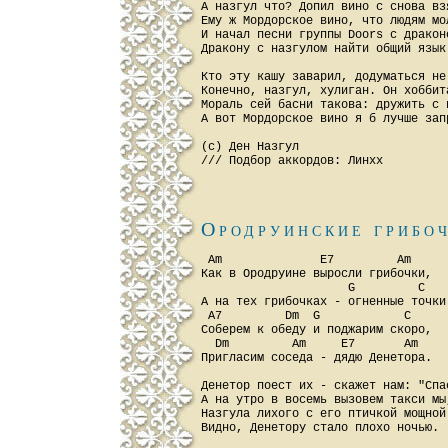
А назгул что? Допил вино с снова взя
Ему ж Мордорское вино, что людям мол
И начал песни группы Doors с дракон
Дракону с назгулом найти общий язык 
Кто эту кашу заварил, додуматься не 
Конечно, назгул, хулиган. Он хоббита
Мораль сей басни такова: дружить с 
А вот Мордорское вино я б лучше запр
(с) Ден Назгул

Ородруинские грибо
 Am              E7         Am

Как в Ородруине выросли грибочки,

                     G         C

А на тех грибочках - огненные точки.
 A7         Dm  G            C

Соберем к обеду и поджарим скоро,

  Dm         Am     E7       Am

Пригласим соседа - дядю Денетора.

Денетор поест их - скажет нам: "Спас
А на утро в восемь вызовем такси мы,
Назгула лихого с его птичкой мощной 
Видно, Денетору стало плохо ночью.
