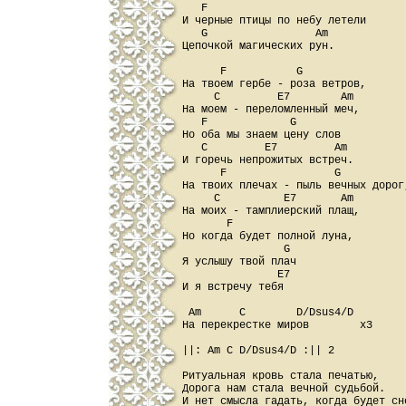
   F

И черные птицы по небу летели

   G                 Am

Цепочкой магических рун.

      F           G

На твоем гербе - роза ветров,

     C         E7        Am

На моем - переломленный меч,

   F             G

Но оба мы знаем цену слов

   C         E7         Am

И горечь непрожитых встреч.

      F                 G

На твоих плечах - пыль вечных дорог,
     C          E7       Am

На моих - тамплиерский плащ,

       F

Но когда будет полной луна,

                G

Я услышу твой плач

               E7

И я встречу тебя

 Am      C        D/Dsus4/D

На перекрестке миров        x3

||: Am C D/Dsus4/D :|| 2

Ритуальная кровь стала печатью,

Дорога нам стала вечной судьбой.

И нет смысла гадать, когда будет сно