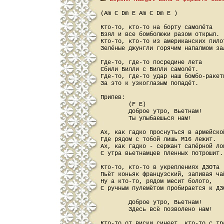
(Am C Dm E Am C Dm E )

Кто-то, кто-то на борту самолёта

Взял и все бомболюки разом открыл.

Кто-то, кто-то из американских пилот
Зелёные джунгли горячим напалмом зал
Где-то, где-то посредине лета

Сбили Билли с Вилли самолёт.

Где-то, где-то удар наш бомбо-ракетн
За это к узкоглазым попадёт.

Припев:

        (F E)

        Доброе утро, Вьетнам!

        Ты улыбаешься нам!

Ах, как гадко проснуться в армейской
Где рядом с тобой лишь М16 лежит.

Ах, как гадко - сержант сапёрной лоп
С утра вьетнамцев пленных потрошит.

Кто-то, кто-то в укреплениях ДЗОТа

Пьёт коньяк французский, запивая чай
Ну а кто-то, рядом месит болото,

С ручным пулемётом пробирается к ДЗО
        Доброе утро, Вьетнам!

        Здесь всё позволено нам!

Кто-то от виски синеет, кто-то с тра