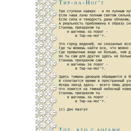
Тир-на-Ног'т
Три ступени наверх - и по лунным луч
Если чаша луны полным светом сильна,
Если сила и твердость даны облакам,

А реальность приближена к образу сна
Станешь призраком ты

    и шагнешь за порог -

        в Тир-на-Ног'т.

Это город видений, не сказанных вслу
Где ты можешь найти все, что можно х
Где привычные вещи не больше, чем ду
Но ты сам для других здесь не больше
Станешь призраком сам

    и шагнешь за порог -

        в Тир-на-Ног'т.

Здесь туманы дворцов обращаются в бы
И сплетается время в престранный узо
Искры звезд здесь - всего лишь дорож
Что ложится на темный небесный ковер
Станешь призраком ты

    и шагнешь за порог -

        в Тир-на-Ног'т.

Тот, кто с богами