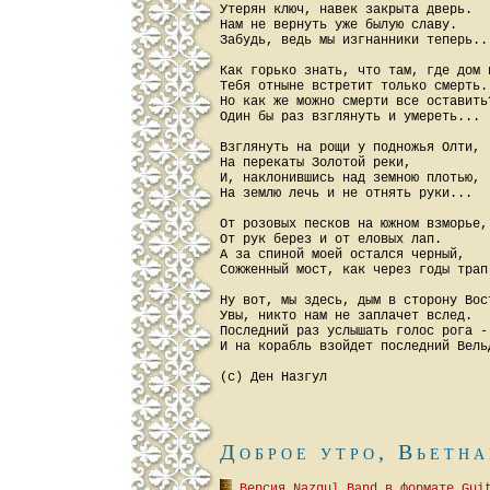
Утерян ключ, навек закрыта дверь.

Нам не вернуть уже былую славу.

Забудь, ведь мы изгнанники теперь...
Как горько знать, что там, где дом и
Тебя отныне встретит только смерть.

Но как же можно смерти все оставить?
Один бы раз взглянуть и умереть...

Взглянуть на рощи у подножья Олти,

На перекаты Золотой реки,

И, наклонившись над земною плотью,

На землю лечь и не отнять руки...

От розовых песков на южном взморье,

От рук берез и от еловых лап.

А за спиной моей остался черный,

Сожженный мост, как через годы трап.
Ну вот, мы здесь, дым в сторону Вост
Увы, никто нам не заплачет вслед.

Последний раз услышать голос рога -

И на корабль взойдет последний Вельд
Доброе утро, Вьетна
 Версия Nazgul Band в формате Gui